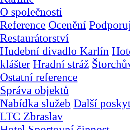
O společnosti
Reference
Ocenění
Podporu
Restaurátorství
Hudební divadlo Karlín
Hot
klášter
Hradní stráž
Štorchů
Ostatní reference
Správa objektů
Nabídka služeb
Další posky
LTC Zbraslav
Hotel
Sportovní činnost